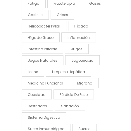
Fatiga
Frutoterapia
Gases
Gastritis
Gripes
Helicobacter Pylori
Hígado
Hígado Graso
Inflamación
Intestino Irritable
Jugos
Jugos Naturales
Jugoterapia
Leche
Limpieza Hepática
Medicina Funcional
Migraña
Obesidad
Pérdida De Peso
Resfriados
Sanación
Sistema Digestivo
Suero Inmunológico
Sueros