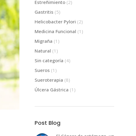
Estreñimiento
(2)
Gastritis
(5)
Helicobacter Pylori
(2)
Medicina Funcional
(1)
Migraña
(1)
Natural
(1)
Sin categoría
(4)
Sueros
(1)
Sueroterapia
(8)
Úlcera Gástrica
(1)
Post Blog
El Cáncer de estómago, un