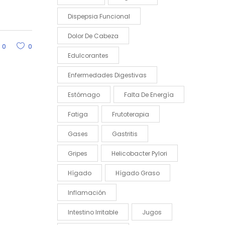
Dispepsia Funcional
Dolor De Cabeza
0
0
Edulcorantes
Enfermedades Digestivas
Estómago
Falta De Energía
Fatiga
Frutoterapia
Gases
Gastritis
Gripes
Helicobacter Pylori
Hígado
Hígado Graso
Inflamación
Intestino Irritable
Jugos